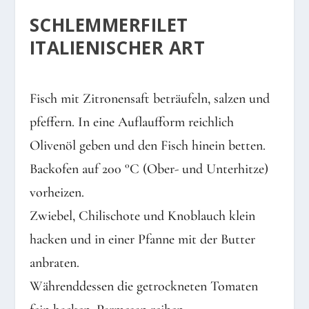
SCHLEMMERFILET
ITALIENISCHER ART
Fisch mit Zitronensaft beträufeln, salzen und
pfeffern. In eine Auflaufform reichlich
Olivenöl geben und den Fisch hinein betten.
Backofen auf 200 °C (Ober- und Unterhitze)
vorheizen.
Zwiebel, Chilischote und Knoblauch klein
hacken und in einer Pfanne mit der Butter
anbraten.
Währenddessen die getrockneten Tomaten