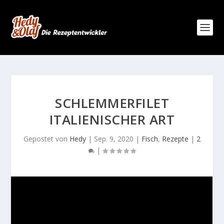
SCHLEMMERFILET
ITALIENISCHER ART
Gepostet von
Hedy
|
Sep. 9, 2020
|
Fisch
,
Rezepte
|
2
|