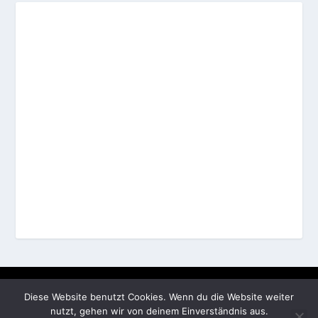
Entworfen von
| Unterstützt von
Elegant Themes
WordPress
Diese Website benutzt Cookies. Wenn du die Website weiter
AGB
Datenschutz
Widerruf
Impressum
Olaf Kratom
nutzt, gehen wir von deinem Einverständnis aus.