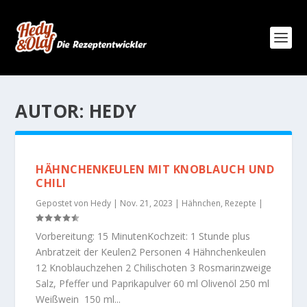
AUTOR:
HEDY
HÄHNCHENKEULEN MIT KNOBLAUCH UND
CHILI
Gepostet von
Hedy
|
Nov. 21, 2023
|
Hähnchen
,
Rezepte
|
Vorbereitung: 15 MinutenKochzeit: 1 Stunde plus
Anbratzeit der Keulen2 Personen 4 Hähnchenkeulen
12 Knoblauchzehen 2 Chilischoten 3 Rosmarinzweige
Salz, Pfeffer und Paprikapulver 60 ml Olivenöl 250 ml
Weißwein 150 ml...