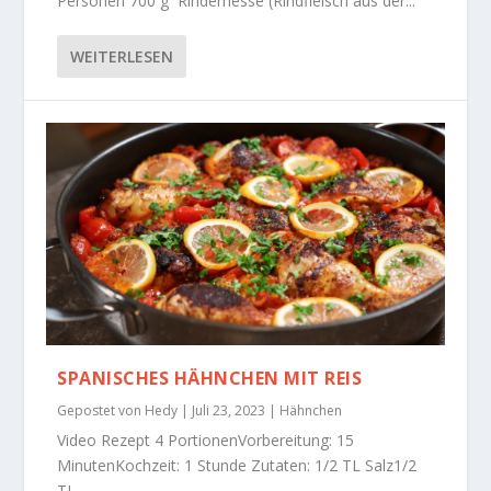
Personen 700 g Rinderhesse (Rindfleisch aus der...
WEITERLESEN
SPANISCHES HÄHNCHEN MIT REIS
Gepostet von
Hedy
|
Juli 23, 2023
|
Hähnchen
Video Rezept 4 PortionenVorbereitung: 15
MinutenKochzeit: 1 Stunde Zutaten: 1/2 TL Salz1/2
TL...