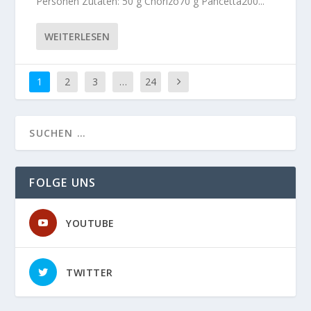
Personen Zutaten: 50 g Chorizo70 g Pancetta200...
WEITERLESEN
1
2
3
…
24
FOLGE UNS
YOUTUBE
TWITTER