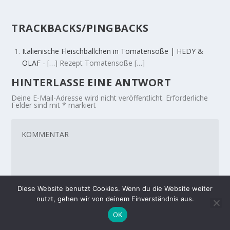
TRACKBACKS/PINGBACKS
Italienische Fleischbällchen in Tomatensoße | HEDY &
OLAF
- […] Rezept Tomatensoße […]
HINTERLASSE EINE ANTWORT
Deine E-Mail-Adresse wird nicht veröffentlicht.
Erforderliche
Felder sind mit
*
markiert
Diese Website benutzt Cookies. Wenn du die Website weiter
nutzt, gehen wir von deinem Einverständnis aus.
OK