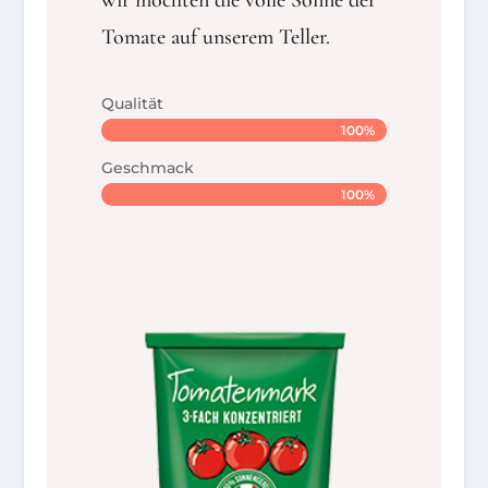
Tomate auf unserem Teller.
Qualität
100%
100%
Geschmack
100%
100%