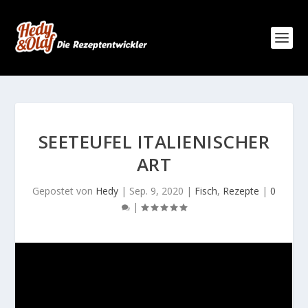
SEETEUFEL ITALIENISCHER
ART
Gepostet von
Hedy
|
Sep. 9, 2020
|
Fisch
,
Rezepte
|
0
|