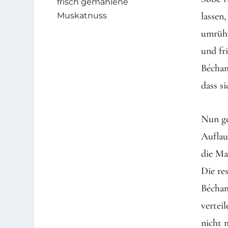
frisch gemahlene
lassen
Muskatnuss
umrühr
und fr
Bécham
dass s
Nun ge
Auflau
die Ma
Die re
Bécham
vertei
nicht 