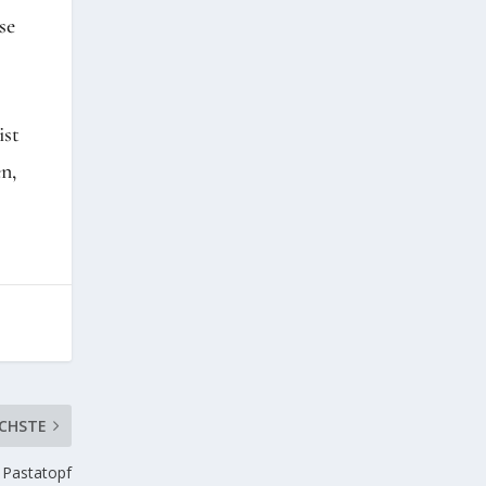
se
ist
n,
CHSTE
 Pastatopf