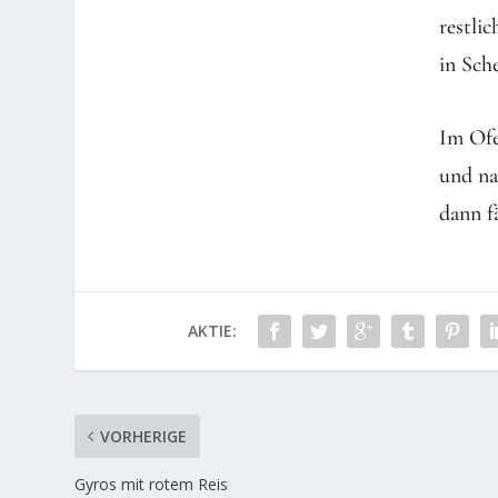
restli
in Sch
Im Ofe
und na
dann f
AKTIE:
VORHERIGE
Gyros mit rotem Reis