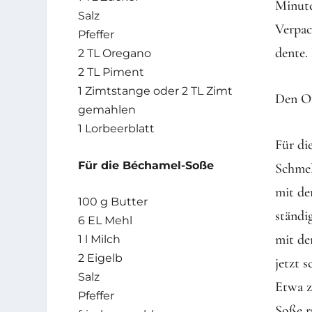
Minute
Salz
Verpac
Pfeffer
dente.
2 TL Oregano
2 TL Piment
1 Zimtstange oder 2 TL Zimt
Den Of
gemahlen
1 Lorbeerblatt
Für di
Für die Béchamel-Soße
Schmel
mit de
100 g Butter
ständi
6 EL Mehl
mit de
1 l Milch
2 Eigelb
jetzt 
Salz
Etwa z
Pfeffer
Soße r