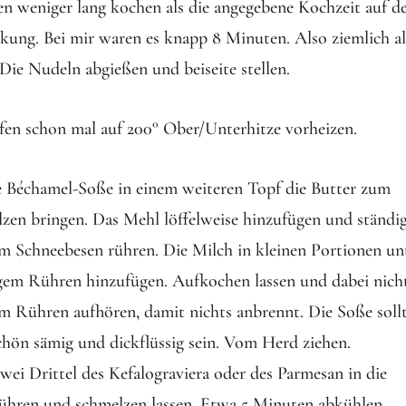
n weniger lang kochen als die angegebene Kochzeit auf d
kung. Bei mir waren es knapp 8 Minuten. Also ziemlich a
 Die Nudeln abgießen und beiseite stellen.
en schon mal auf 200° Ober/Unterhitze vorheizen.
e Béchamel-Soße in einem weiteren Topf die Butter zum
zen bringen. Das Mehl löffelweise hinzufügen und ständi
m Schneebesen rühren. Die Milch in kleinen Portionen un
gem Rühren hinzufügen. Aufkochen lassen und dabei nich
m Rühren aufhören, damit nichts anbrennt. Die Soße soll
schön sämig und dickflüssig sein. Vom Herd ziehen.
wei Drittel des Kefalograviera oder des Parmesan in die
ühren und schmelzen lassen. Etwa 5 Minuten abkühlen