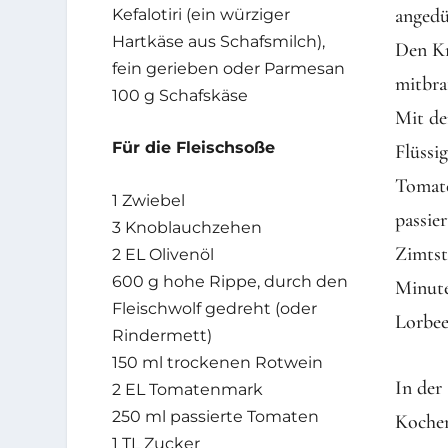
angedü
Kefalotiri (ein würziger
Hartkäse aus Schafsmilch),
Den Kn
fein gerieben oder Parmesan
mitbra
100 g Schafskäse
Mit de
Für die Fleischsoße
Flüssi
Tomate
1 Zwiebel
passie
3 Knoblauchzehen
Zimtst
2 EL Olivenöl
600 g hohe Rippe, durch den
Minute
Fleischwolf gedreht (oder
Lorbee
Rindermett)
150 ml trockenen Rotwein
In der
2 EL Tomatenmark
250 ml passierte Tomaten
Kochen
1 TL Zucker