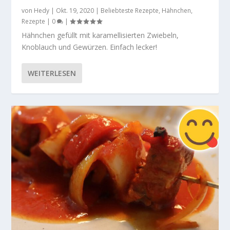
von
Hedy
|
Okt. 19, 2020
|
Beliebteste Rezepte
,
Hähnchen
,
Rezepte
|
0
|
Hähnchen gefüllt mit karamellisierten Zwiebeln,
Knoblauch und Gewürzen. Einfach lecker!
WEITERLESEN