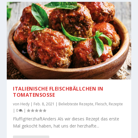
ITALIENISCHE FLEISCHBÄLLCHEN IN
TOMATENSOSSE
von
Hedy
|
Feb. 8, 2021
|
Beliebteste Rezepte
,
Fleisch
,
Rezepte
|
0
|
FluffigHerzhaftAnders Als wir dieses Rezept das erste
Mal gekocht haben, hat uns der herzhafte...