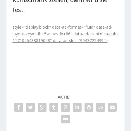
fest.
style="display:block" data-ad-format="fluid" data-ad-
layout-key="-fb+5w+4e-db+86" data-ad-client="ca-pub-
1171046488819048" data-ad-slot="9943725439">
AKTIE: