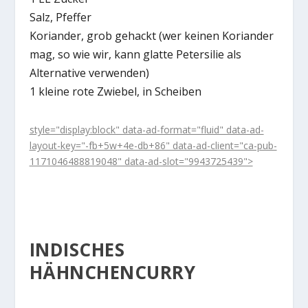
Salz, Pfeffer
Koriander, grob gehackt (wer keinen Koriander
mag, so wie wir, kann glatte Petersilie als
Alternative verwenden)
1 kleine rote Zwiebel, in Scheiben
style="display:block" data-ad-format="fluid" data-ad-
layout-key="-fb+5w+4e-db+86" data-ad-client="ca-pub-
1171046488819048" data-ad-slot="9943725439">
INDISCHES
HÄHNCHENCURRY