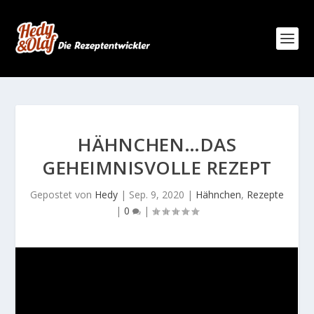
HÄHNCHEN…DAS
GEHEIMNISVOLLE REZEPT
Gepostet von
Hedy
|
Sep. 9, 2020
|
Hähnchen
,
Rezepte
|
0
|