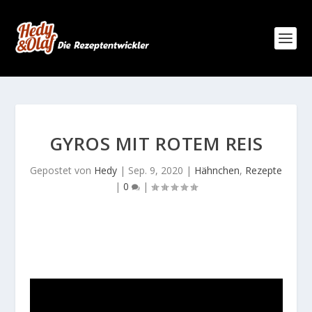
GYROS MIT ROTEM REIS
Gepostet von
Hedy
|
Sep. 9, 2020
|
Hähnchen
,
Rezepte
|
0
|