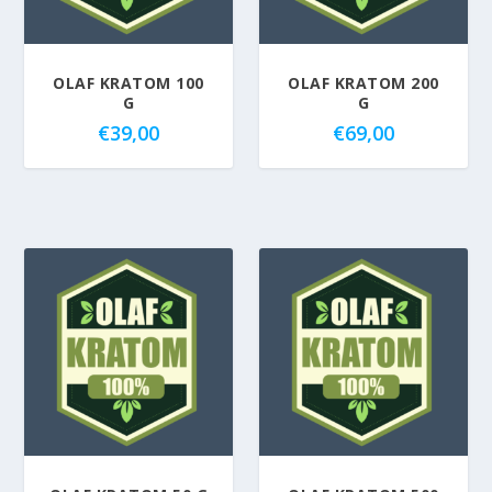
4.91
4.73
OLAF KRATOM 100
OLAF KRATOM 200
G
G
€
39,00
€
69,00
5.00
5.00