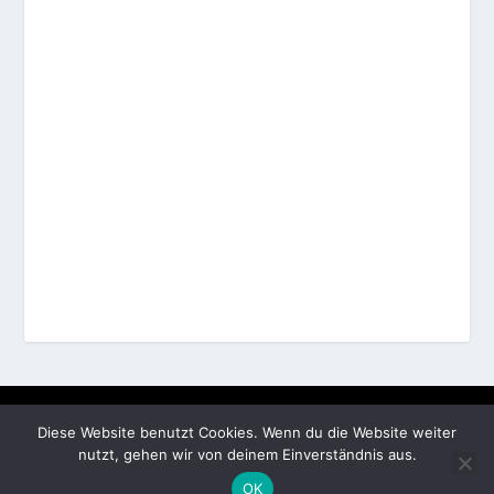
Entworfen von
| Unterstützt von
Elegant Themes
WordPress
Diese Website benutzt Cookies. Wenn du die Website weiter
AGB
Datenschutz
Widerruf
Impressum
Olaf Kratom
nutzt, gehen wir von deinem Einverständnis aus.
Küchenshop
OK